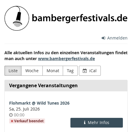
Zum
Bamberger
Haupt-
Inhalt
Festivals
springen
e.V.
Anmelden
Alle aktuellen Infos zu den einzelnen Veranstaltungen findet
man auch unter
www.bambergerfestivals.de
Liste
Woche
Monat
Tag
iCal
Vergangene Veranstaltungen
Flohmarkt @ Wild Tunes 2026
Sa, 25. Juli 2026
Uhrzeit
00:00
Verkauf beendet
Mehr Infos