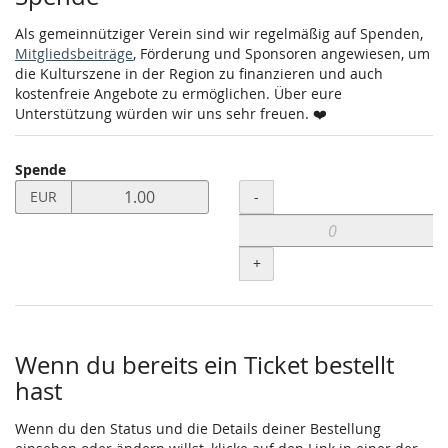
Als gemeinnütziger Verein sind wir regelmäßig auf Spenden,
Mitgliedsbeiträge
, Förderung und Sponsoren angewiesen, um
die Kulturszene in der Region zu finanzieren und auch
kostenfreie Angebote zu ermöglichen. Über eure
Unterstützung würden wir uns sehr freuen. ❤️
Spende
Preis
Menge
-
EUR
in
EUR
für
+
Spende
setzen
Wenn du bereits ein Ticket bestellt
hast
Wenn du den Status und die Details deiner Bestellung