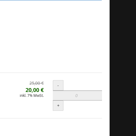
Ursprünglicher
25,00 €
Menge
-
Neuer
Preis:
20,00 €
inkl. 7% MwSt.
Preis:
+