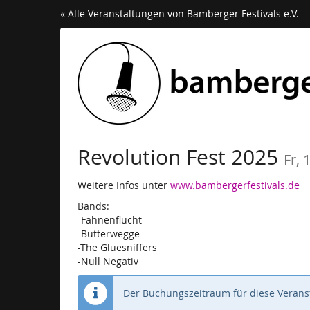
Zum
« Alle Veranstaltungen von Bamberger Festivals e.V.
Haupt-
Inhalt
springen
Revolution Fest 2025
Fr,
Weitere Infos unter
www.bambergerfestivals.de
Bands:
-Fahnenflucht
-Butterwegge
-The Gluesniffers
-Null Negativ
Der Buchungszeitraum für diese Veranst