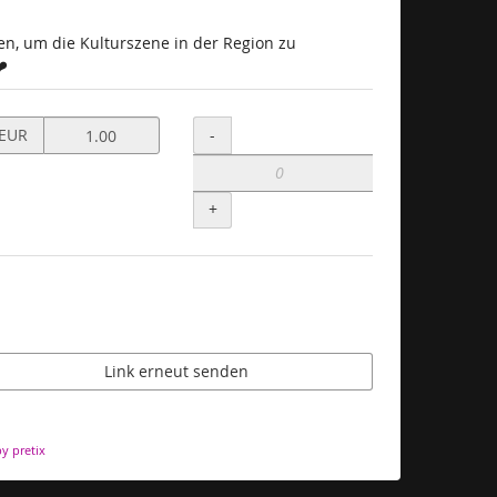
n, um die Kulturszene in der Region zu
️
Preis
Menge
-
EUR
in
EUR
für
+
Spende
setzen
Link erneut senden
y pretix