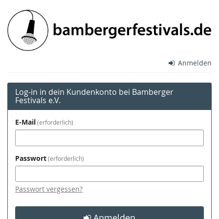
Zum
Bamberger
Haupt-
Inhalt
Festivals
springen
e.V.
Anmelden
Log-in in dein Kundenkonto bei Bamberger
Festivals e.V.
E-Mail
erforderlich
Passwort
erforderlich
Passwort vergessen?
Anmelden