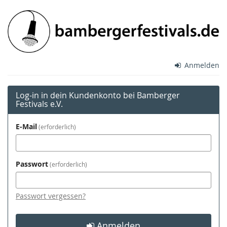
Zum
Bamberger
Haupt-
Inhalt
Festivals
springen
e.V.
Anmelden
Log-in in dein Kundenkonto bei Bamberger
Festivals e.V.
E-Mail
erforderlich
Passwort
erforderlich
Passwort vergessen?
Anmelden