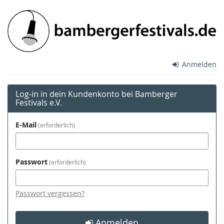
Zum
Bamberger
Haupt-
Inhalt
Festivals
springen
e.V.
Anmelden
Log-in in dein Kundenkonto bei Bamberger
Festivals e.V.
E-Mail
erforderlich
Passwort
erforderlich
Passwort vergessen?
Anmelden