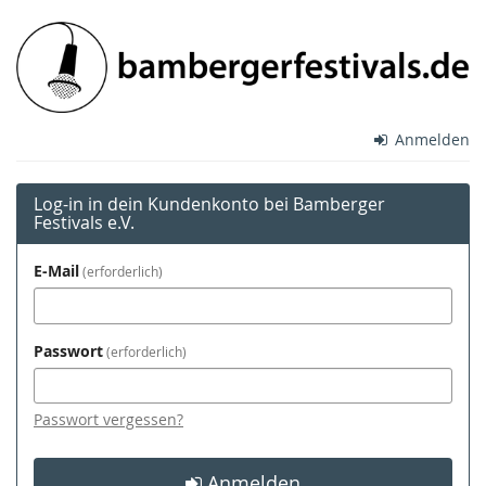
Zum
Bamberger
Haupt-
Inhalt
Festivals
springen
e.V.
Anmelden
Log-in in dein Kundenkonto bei Bamberger
Festivals e.V.
E-Mail
erforderlich
Passwort
erforderlich
Passwort vergessen?
Anmelden