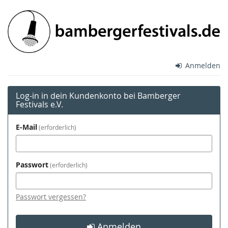
Zum
Bamberger
Haupt-
Inhalt
Festivals
springen
e.V.
Anmelden
Log-in in dein Kundenkonto bei Bamberger
Festivals e.V.
E-Mail
erforderlich
Passwort
erforderlich
Passwort vergessen?
Anmelden