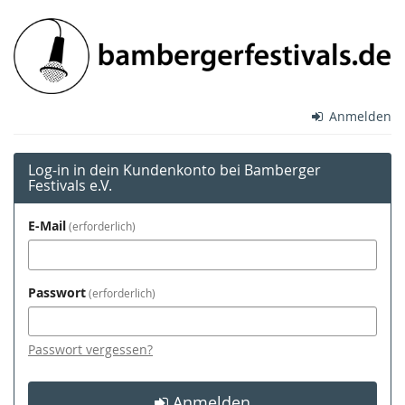
Zum
Bamberger
Haupt-
Inhalt
Festivals
springen
e.V.
Anmelden
Log-in in dein Kundenkonto bei Bamberger
Festivals e.V.
E-Mail
erforderlich
Passwort
erforderlich
Passwort vergessen?
Anmelden