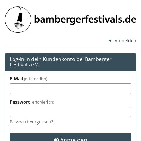
Zum
Bamberger
Haupt-
Inhalt
Festivals
springen
e.V.
Anmelden
Log-in in dein Kundenkonto bei Bamberger
Festivals e.V.
E-Mail
erforderlich
Passwort
erforderlich
Passwort vergessen?
Anmelden