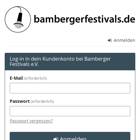
Zum
Bamberger
Haupt-
Inhalt
Festivals
springen
e.V.
Anmelden
Log-in in dein Kundenkonto bei Bamberger
Festivals e.V.
E-Mail
erforderlich
Passwort
erforderlich
Passwort vergessen?
Anmelden