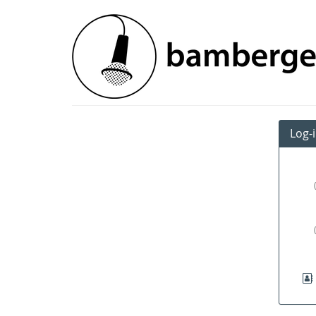
Zum
Bamberger
Haupt-
Inhalt
Festivals
springen
e.V.
Log-