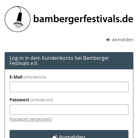
Zum
Bamberger
Haupt-
Inhalt
Festivals
springen
e.V.
Anmelden
Log-in in dein Kundenkonto bei Bamberger
Festivals e.V.
E-Mail
erforderlich
Passwort
erforderlich
Passwort vergessen?
Anmelden