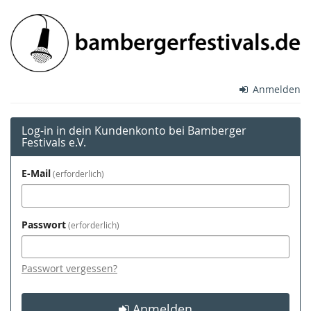
Zum
Bamberger
Haupt-
Inhalt
Festivals
springen
e.V.
Anmelden
Log-in in dein Kundenkonto bei Bamberger
Festivals e.V.
E-Mail
erforderlich
Passwort
erforderlich
Passwort vergessen?
Anmelden