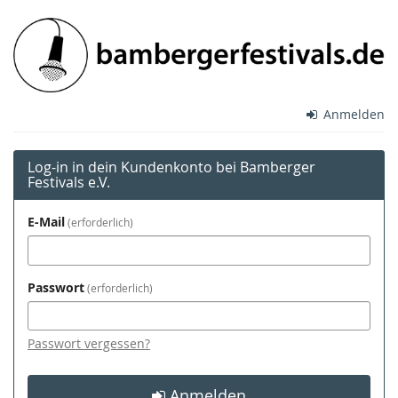
Zum
Bamberger
Haupt-
Inhalt
Festivals
springen
e.V.
Anmelden
Log-in in dein Kundenkonto bei Bamberger
Festivals e.V.
E-Mail
erforderlich
Passwort
erforderlich
Passwort vergessen?
Anmelden