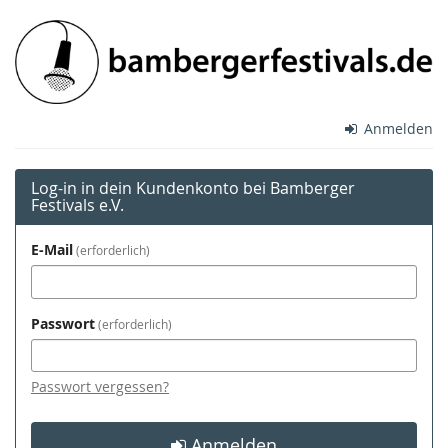
Zum
Bamberger
Haupt-
Inhalt
Festivals
springen
e.V.
Anmelden
Log-in in dein Kundenkonto bei Bamberger
Festivals e.V.
E-Mail
erforderlich
Passwort
erforderlich
Passwort vergessen?
Anmelden