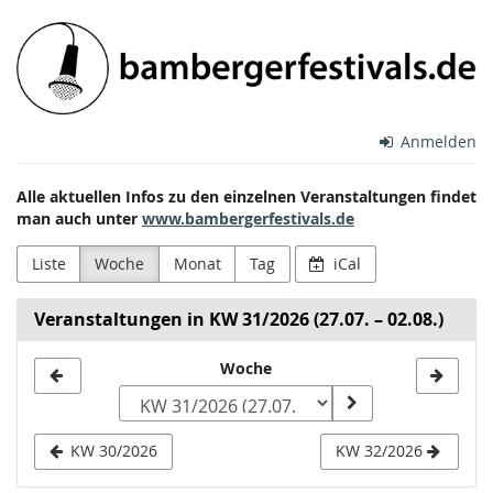
Zum
Bamberger
Haupt-
Inhalt
Festivals
springen
e.V.
Anmelden
Alle aktuellen Infos zu den einzelnen Veranstaltungen findet
man auch unter
www.bambergerfestivals.de
Liste
Woche
Monat
Tag
iCal
Veranstaltungen in KW 31/2026 (27.07. – 02.08.)
Woche
Woche
zur
Anzeige
KW 30/2026
KW 32/2026
auswählen