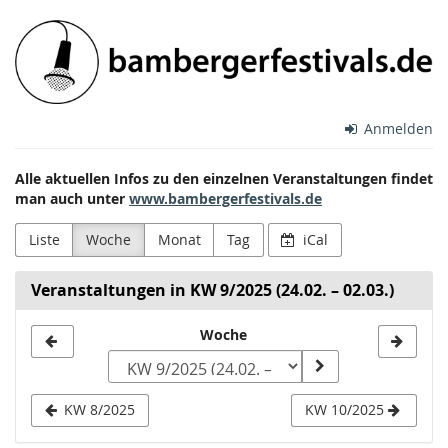
Zum
Bamberger
Haupt-
Inhalt
Festivals
springen
e.V.
Anmelden
Alle aktuellen Infos zu den einzelnen Veranstaltungen findet
man auch unter
www.bambergerfestivals.de
Liste
Woche
Monat
Tag
iCal
Veranstaltungen in KW 9/2025 (24.02. – 02.03.)
Woche
Woche
zur
Anzeige
KW 8/2025
KW 10/2025
auswählen