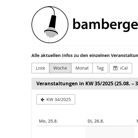
Zum
Bamberger
Haupt-
Inhalt
Festivals
springen
e.V.
Alle aktuellen Infos zu den einzelnen Veranstalt
Liste
Woche
Monat
Tag
iCal
Veranstaltungen in KW 35/2025 (25.08. – 3
Woche
KW 34/2025
zur
Anzeige
Mo, 25.8.
Di, 26.8.
auswählen