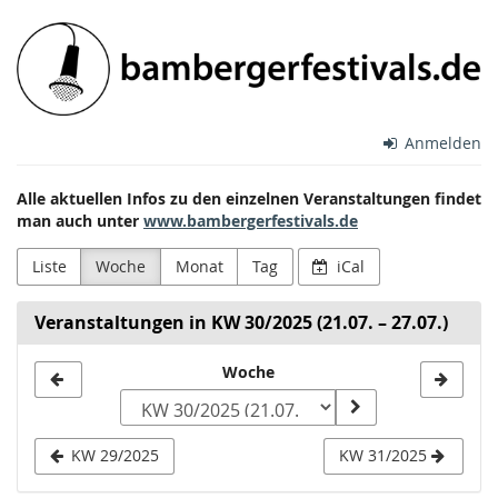
Zum
Bamberger
Haupt-
Inhalt
Festivals
springen
e.V.
Anmelden
Alle aktuellen Infos zu den einzelnen Veranstaltungen findet
man auch unter
www.bambergerfestivals.de
Liste
Woche
Monat
Tag
iCal
Veranstaltungen in KW 30/2025 (21.07. – 27.07.)
Woche
Woche
zur
Anzeige
KW 29/2025
KW 31/2025
auswählen