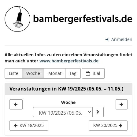
Zum
Bamberger
Haupt-
Inhalt
Festivals
springen
e.V.
Anmelden
Alle aktuellen Infos zu den einzelnen Veranstaltungen findet
man auch unter
www.bambergerfestivals.de
Liste
Woche
Monat
Tag
iCal
Veranstaltungen in KW 19/2025 (05.05. – 11.05.)
Woche
Woche
zur
Anzeige
KW 18/2025
KW 20/2025
auswählen