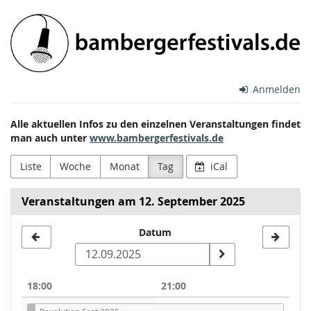
Zum
Bamberger
Haupt-
Inhalt
Festivals
springen
e.V.
Anmelden
Alle aktuellen Infos zu den einzelnen Veranstaltungen findet
man auch unter
www.bambergerfestivals.de
Liste
Woche
Monat
Tag
iCal
Veranstaltungen am 12. September 2025
Datum
Datum
zur
Anzeige
18:00
21:00
auswählen