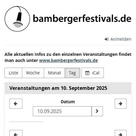
Zum
Bamberger
Haupt-
Inhalt
Festivals
springen
e.V.
Anmelden
Alle aktuellen Infos zu den einzelnen Veranstaltungen findet
man auch unter
www.bambergerfestivals.de
Liste
Woche
Monat
Tag
iCal
Veranstaltungen am 10. September 2025
Datum
Datum
zur
Anzeige
auswählen