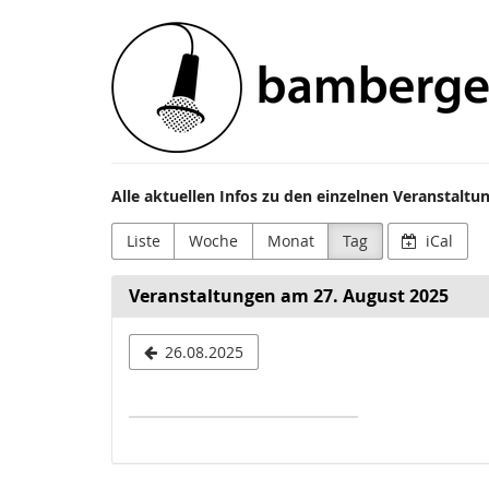
Zum
Bamberger
Haupt-
Inhalt
Festivals
springen
e.V.
Alle aktuellen Infos zu den einzelnen Veranstalt
Liste
Woche
Monat
Tag
iCal
Veranstaltungen am 27. August 2025
Datum
26.08.2025
zur
Anzeige
auswählen