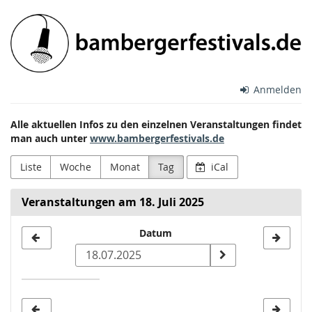
Zum
Bamberger
Haupt-
Inhalt
Festivals
springen
e.V.
Anmelden
Alle aktuellen Infos zu den einzelnen Veranstaltungen findet
man auch unter
www.bambergerfestivals.de
Liste
Woche
Monat
Tag
iCal
Veranstaltungen am 18. Juli 2025
Datum
Datum
zur
Anzeige
auswählen