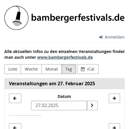
Zum
Bamberger
Haupt-
Inhalt
Festivals
springen
e.V.
Anmelden
Alle aktuellen Infos zu den einzelnen Veranstaltungen findet
man auch unter
www.bambergerfestivals.de
Liste
Woche
Monat
Tag
iCal
Veranstaltungen am 27. Februar 2025
Datum
Datum
zur
Anzeige
auswählen