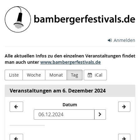
Zum
Bamberger
Haupt-
Inhalt
Festivals
springen
e.V.
Anmelden
Alle aktuellen Infos zu den einzelnen Veranstaltungen findet
man auch unter
www.bambergerfestivals.de
Liste
Woche
Monat
Tag
iCal
Veranstaltungen am 6. Dezember 2024
Datum
Datum
zur
Anzeige
auswählen