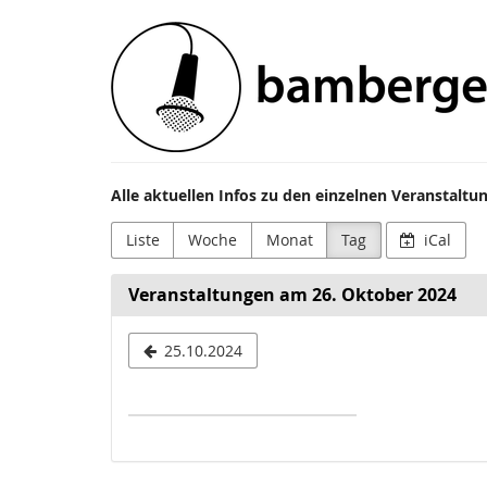
Zum
Bamberger
Haupt-
Inhalt
Festivals
springen
e.V.
Alle aktuellen Infos zu den einzelnen Veranstalt
Liste
Woche
Monat
Tag
iCal
Veranstaltungen am 26. Oktober 2024
Datum
25.10.2024
zur
Anzeige
auswählen