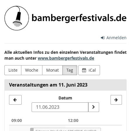
Zum
Bamberger
Haupt-
Inhalt
Festivals
springen
e.V.
Anmelden
Alle aktuellen Infos zu den einzelnen Veranstaltungen findet
man auch unter
www.bambergerfestivals.de
Liste
Woche
Monat
Tag
iCal
Veranstaltungen am 11. Juni 2023
Datum
Datum
zur
Anzeige
09:00
12:00
auswählen