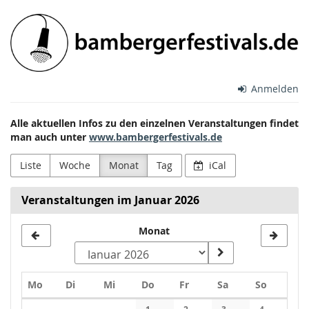
Zum
Bamberger
Haupt-
Inhalt
Festivals
springen
e.V.
Anmelden
Alle aktuellen Infos zu den einzelnen Veranstaltungen findet
man auch unter
www.bambergerfestivals.de
Liste
Woche
Monat
Tag
iCal
Veranstaltungen im Januar 2026
Monat
Montag
Dienstag
Mittwoch
Donnerstag
Freitag
Samstag
Sonntag
Mo
Di
Mi
Do
Fr
Sa
So
Kalender