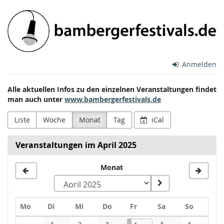
Zum
Bamberger
Haupt-
Inhalt
Festivals
springen
e.V.
Anmelden
Alle aktuellen Infos zu den einzelnen Veranstaltungen findet
man auch unter
www.bambergerfestivals.de
Liste
Woche
Monat
Tag
iCal
Veranstaltungen im April 2025
Monat
Montag
Dienstag
Mittwoch
Donnerstag
Freitag
Samstag
Sonntag
Mo
Di
Mi
Do
Fr
Sa
So
Kalender